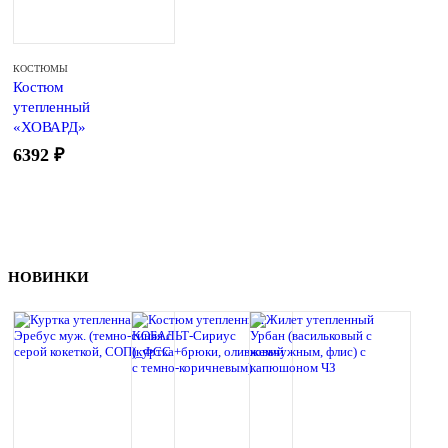
КОСТЮМЫ
Костюм
утепленный
«ХОВАРД»
(куртка, брюки
6392
₽
т-серый с
черной и лимон.
отд.)
НОВИНКИ