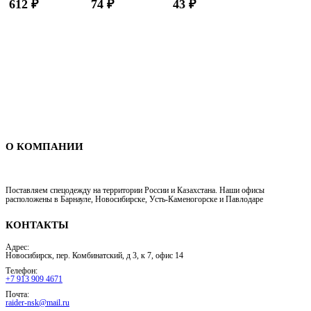
612
₽
74
₽
43
₽
подкладкой, 35
100мл
см)
Спецодежда в Новосибирске
О КОМПАНИИ
Поставляем спецодежду на территории России и Казахстана. Наши офисы
расположены в Барнауле, Новосибирске, Усть-Каменогорске и Павлодаре
КОНТАКТЫ
Адрес:
Новосибирск, пер. Комбинатский, д 3, к 7, офис 14
Телефон:
+7 913 909 4671
Почта:
raider-nsk@mail.ru