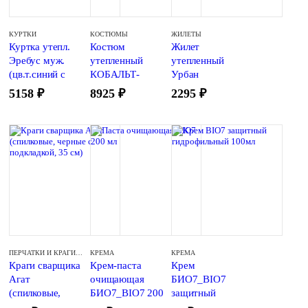
КУРТКИ
КОСТЮМЫ
ЖИЛЕТЫ
Куртка утепл.
Костюм
Жилет
Эребус муж.
утепленный
утепленный
(цв.т.синий с
КОБАЛЬТ-
Урбан
сер.кокеткой, тк.
Сириус
(васильковый с
5158
₽
8925
₽
2295
₽
Оксфорд СОП),
(куртка+брюки,
жемчужным,
арт.КУР515
оливковый с
флис) с
темно-
капюшоном ЧЗ
коричневым)
ПЕРЧАТКИ И КРАГИ КОЖАНЫЕ/СПИЛКОВЫЕ
КРЕМА
КРЕМА
Краги сварщика
Крем-паста
Крем
Агат
очищающая
БИО7_BIO7
(спилковые,
БИО7_BIO7 200
защитный
черные с
мл
гидрофильный