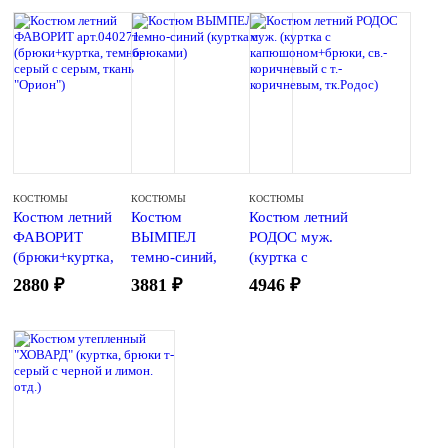
КОСТЮМЫ
КОСТЮМЫ
КОСТЮМЫ
Костюм летний
Костюм
Костюм летний
ФАВОРИТ
ВЫМПЕЛ
РОДОС муж.
(брюки+куртка,
темно-синий,
(куртка с
т-серый с
арт.КОС111
капюшоном+бр
2880
₽
3881
₽
4946
₽
серым, тк.
(куртка с
юки, св.-
«Орион»)
брюками,тк.сме
коричневый с т.-
с, пл.240 г/м2)
коричневым,
тк.Родос, 65/35
хлопок)