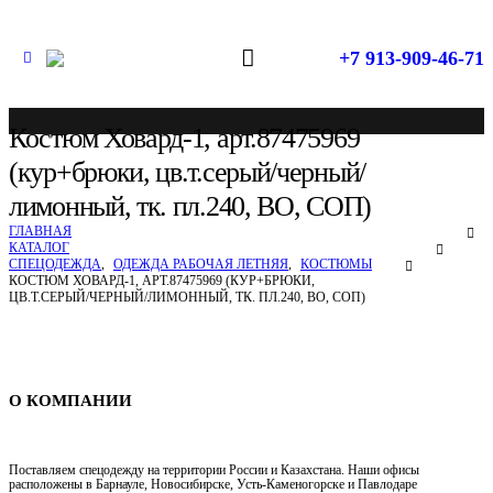
+7 913-909-46-71
Костюм Ховард-1, арт.87475969
(кур+брюки, цв.т.серый/черный/
лимонный, тк. пл.240, ВО, СОП)
ГЛАВНАЯ
КАТАЛОГ
СПЕЦОДЕЖДА
,
ОДЕЖДА РАБОЧАЯ ЛЕТНЯЯ
,
КОСТЮМЫ
КОСТЮМ ХОВАРД-1, АРТ.87475969 (КУР+БРЮКИ,
ЦВ.Т.СЕРЫЙ/ЧЕРНЫЙ/ЛИМОННЫЙ, ТК. ПЛ.240, ВО, СОП)
Спецодежда в Новосибирске
О КОМПАНИИ
Поставляем спецодежду на территории России и Казахстана. Наши офисы
расположены в Барнауле, Новосибирске, Усть-Каменогорске и Павлодаре