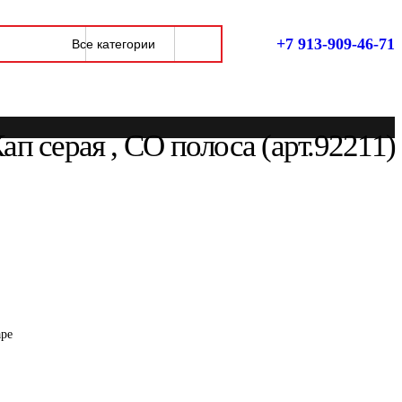
+7 913-909-46-71
п серая , СО полоса (арт.92211)
аре