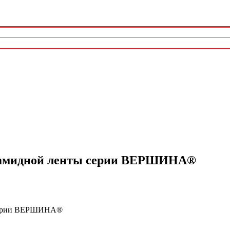
лиамидной ленты серии ВЕРШИНА®
 серии ВЕРШИНА®