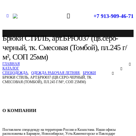
+7 913-909-46-71
Брюки СТИЛЬ, арт.БРЮ037 (цв.серо-
черный, тк. Смесовая (Томбой), пл.245 г/
м², СОП 25мм)
ГЛАВНАЯ
КАТАЛОГ
СПЕЦОДЕЖДА
,
ОДЕЖДА РАБОЧАЯ ЛЕТНЯЯ
,
БРЮКИ
БРЮКИ СТИЛЬ, АРТ.БРЮ037 (ЦВ.СЕРО-ЧЕРНЫЙ, ТК.
СМЕСОВАЯ (ТОМБОЙ), ПЛ.245 Г/М², СОП 25ММ)
Спецодежда в Новосибирске
О КОМПАНИИ
Поставляем спецодежду на территории России и Казахстана. Наши офисы
расположены в Барнауле, Новосибирске, Усть-Каменогорске и Павлодаре